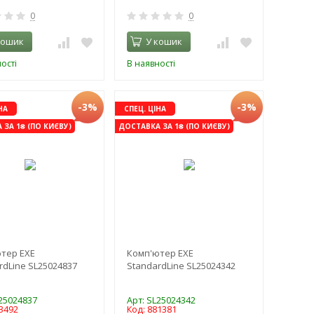
0
0
кошик
У кошик
ості
В наявності
-3%
-3%
НА
СПЕЦ. ЦІНА
ЗА 1₴ (ПО КИЄВУ)
ДОСТАВКА ЗА 1₴ (ПО КИЄВУ)
тер EXE
Комп'ютер EXE
rdLine SL25024837
StandardLine SL25024342
L25024837
Арт: SL25024342
3492
Код: 881381