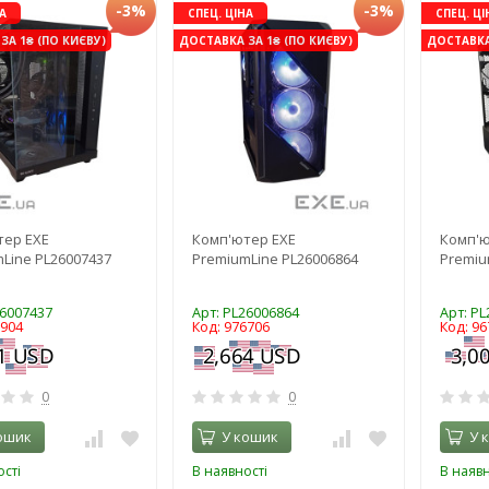
-3%
-3%
А
СПЕЦ. ЦІНА
СПЕЦ. ЦІ
ЗА 1₴ (ПО КИЄВУ)
ДОСТАВКА ЗА 1₴ (ПО КИЄВУ)
ДОСТАВКА 
тер EXE
Комп'ютер EXE
Комп'ю
Line PL26007437
PremiumLine PL26006864
Premiu
26007437
Арт: PL26006864
Арт: P
6904
Код: 976706
Код: 96
0
0
ошик
У кошик
У 
сті
В наявності
В наявн