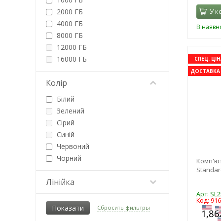
1600
2000 ГБ
У к
4000 ГБ
В наявно
8000 ГБ
12000 ГБ
16000 ГБ
СПЕЦ. ЦІН
ДОСТАВКА 
Колір
Білий
Зелений
Сірий
Синій
Червоний
Чорний
Комп'ю
Standar
Лінійка
Арт: SL
Код: 91
Сбросить фильтры