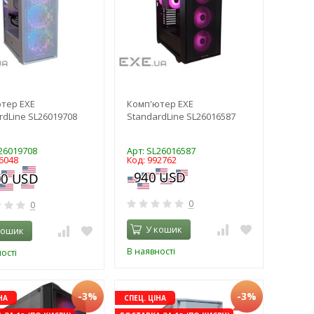
тер EXE
Комп'ютер EXE
rdLine SL26019708
StandardLine SL26016587
L26019708
Арт: SL26016587
6048
Код: 992762
0
0
У кошик
кошик
В наявності
ості
-3%
-3%
НА
СПЕЦ. ЦІНА