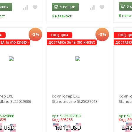
У 
ошик
У кошик
В наявн
сті
В наявності
-3%
-3%
А
СПЕЦ. ЦІНА
СПЕЦ. ЦІ
ЗА 1₴ (ПО КИЄВУ)
ДОСТАВКА ЗА 1₴ (ПО КИЄВУ)
ДОСТАВКА 
тер EXE
Комп'ютер EXE
Комп'ю
dLine SL25029886
StandardLine SL25027013
Standa
25029886
Арт: SL25027013
Арт: S
6825
Код: 895255
Код: 89