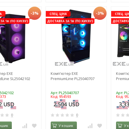
-3%
-3%
А
СПЕЦ. ЦІНА
СПЕЦ. ЦІ
ЗА 1₴ (ПО КИЄВУ)
ДОСТАВКА ЗА 1₴ (ПО КИЄВУ)
ДОСТАВКА 
тер EXE
Комп'ютер EXE
Комп'ю
dLine SL25042102
PremiumLine PL25040707
Premiu
25042102
Арт: PL25040707
Арт: P
6373
Код: 954593
Код: 95
0
0
ошик
У кошик
У 