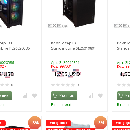
тер EXE
Комп'ютер EXE
Комп'ю
Line PL26020586
StandardLine SL26019891
Standa
26020586
Арт: SL26019891
Арт: S
9927
Код: 997081
Код: 99
0
0
ошик
У кошик
У 
сті
В наявності
В наявн
-3%
-3%
А
СПЕЦ. ЦІНА
СПЕЦ. ЦІ