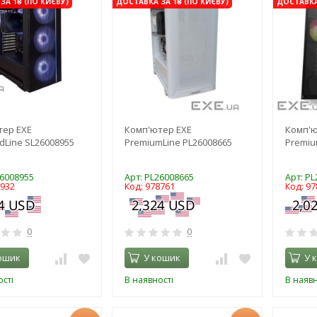
ЗА 1₴ (ПО КИЄВУ)
ДОСТАВКА ЗА 1₴ (ПО КИЄВУ)
ДОСТАВКА 
тер EXE
Комп'ютер EXE
Комп'ю
dLine SL26008955
PremiumLine PL26008665
Premiu
26008955
Арт: PL26008665
Арт: P
8932
Код: 978761
Код: 97
0
0
ошик
У кошик
У 
сті
В наявності
В наявн