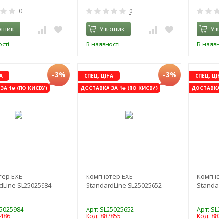
0
0
ошик
У кошик
У 
сті
В наявності
В наявн
-3%
-3%
А
СПЕЦ. ЦІНА
СПЕЦ. ЦІ
ЗА 1₴ (ПО КИЄВУ)
ДОСТАВКА ЗА 1₴ (ПО КИЄВУ)
ДОСТАВКА 
тер EXE
Комп'ютер EXE
Комп'ю
dLine SL25025984
StandardLine SL25025652
Standa
25025984
Арт: SL25025652
Арт: S
8486
Код: 887855
Код: 88