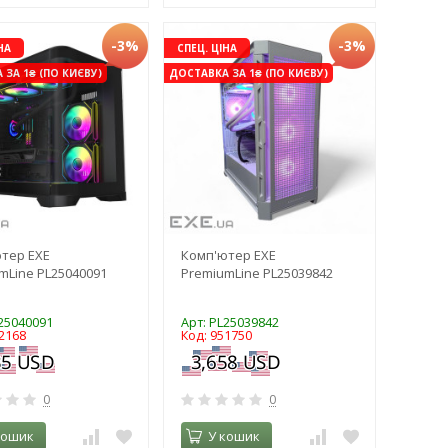
-3%
-3%
НА
СПЕЦ. ЦІНА
ЗА 1₴ (ПО КИЄВУ)
ДОСТАВКА ЗА 1₴ (ПО КИЄВУ)
тер EXE
Комп'ютер EXE
mLine PL25040091
PremiumLine PL25039842
L25040091
Арт: PL25039842
2168
Код: 951750
0
0
кошик
У кошик