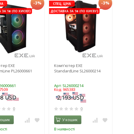
-3%
-3%
НА
СПЕЦ. ЦІНА
ЗА 1₴ (ПО КИЄВУ)
ДОСТАВКА ЗА 1₴ (ПО КИЄВУ)
тер EXE
Комп'ютер EXE
mLine PL26000661
StandardLine SL26000214
L26000661
Арт: SL26000214
7509
Код: 965383
0
0
кошик
У кошик
ості
В наявності