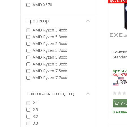
ДОСТАВКА 
AMD X670
AMD X870
Intel B660
Процесор
Intel B760
AMD Ryzen 3 4xxx
Intel B860
AMD Ryzen 5 3xxx
Intel H370
AMD Ryzen 5 5xxx
Intel H410
AMD Ryzen 5 7xxx
Комп'ю
Intel H470
AMD Ryzen 5 8xxx
Standar
Intel H510
AMD Ryzen 5 9xxx
Intel H610
AMD Ryzen 7 5xxx
Арт: SL
Intel H670
Код: 97
AMD Ryzen 7 7xxx
Intel Z790
AMD Ryzen 7 8xxx
Intel Z890
AMD Ryzen 7 9xxx
Тактова частота, Ггц
AMD Ryzen 9 5xxx
2.1
У к
AMD Ryzen 9 7xxx
2.5
AMD Ryzen 9 9xxx
В наявно
3.2
Intel Core i3-10xxx
3.3
Intel Core i3-12xxx