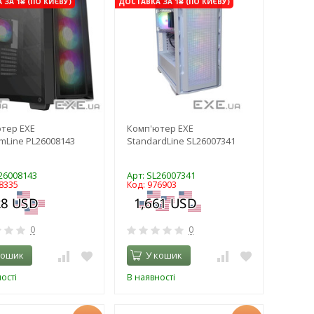
ЗА 1₴ (ПО КИЄВУ)
ДОСТАВКА ЗА 1₴ (ПО КИЄВУ)
тер EXE
Комп'ютер EXE
mLine PL26008143
StandardLine SL26007341
L26008143
Арт: SL26007341
8335
Код: 976903
0
0
кошик
У кошик
ості
В наявності