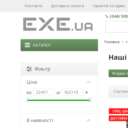
Контакти
Доставка і оплата
Гарантія та сервіс
(044) 50
Головна
Н
КАТАЛОГ
Наші 
Фільтр
Форма з
Ціна
Сортува
від
до
₴
СПЕЦ. ЦІН
ДОСТАВКА 
В наявності