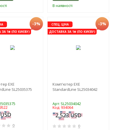
ості
В наявності
-3%
-3%
НА
СПЕЦ. ЦІНА
ЗА 1₴ (ПО КИЄВУ)
ДОСТАВКА ЗА 1₴ (ПО КИЄВУ)
тер EXE
Комп'ютер EXE
rdLine SL25035375
StandardLine SL25034042
L25035375
Арт: SL25034042
9522
Код: 934064
0
0