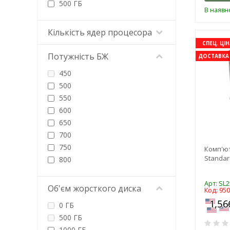
500 ГБ
В наявно
512 ГБ
960 ГБ
Кількість ядер процесора
2000 ГБ
СПЕЦ. ЦІН
4000 ГБ
Потужність БЖ
ДОСТАВКА 
450
500
550
600
650
700
750
Комп'ю
Standar
800
850
1000
Арт: SL
Об'єм жорсткого диска
Код: 95
1050
0 ГБ
1200
500 ГБ
1300
1000 ГБ