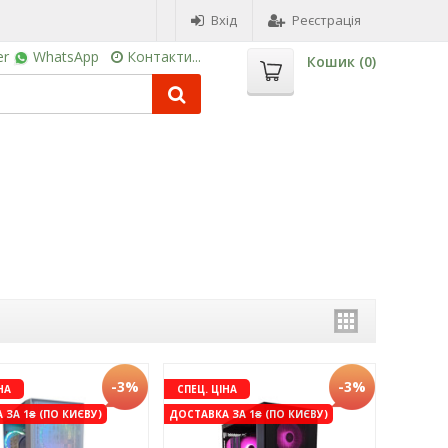
Вхід
Реєстрація
er
WhatsApp
Контакти...
Кошик (
0
)
-3%
-3%
НА
СПЕЦ. ЦІНА
ЗА 1₴ (ПО КИЄВУ)
ДОСТАВКА ЗА 1₴ (ПО КИЄВУ)