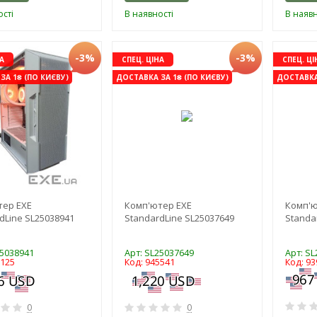
сті
В наявності
В наявн
-3%
-3%
А
СПЕЦ. ЦІНА
СПЕЦ. ЦІ
ЗА 1₴ (ПО КИЄВУ)
ДОСТАВКА ЗА 1₴ (ПО КИЄВУ)
ДОСТАВКА 
тер EXE
Комп'ютер EXE
Комп'ю
dLine SL25038941
StandardLine SL25037649
Standa
25038941
Арт: SL25037649
Арт: S
0125
Код: 945541
Код: 93
0
0