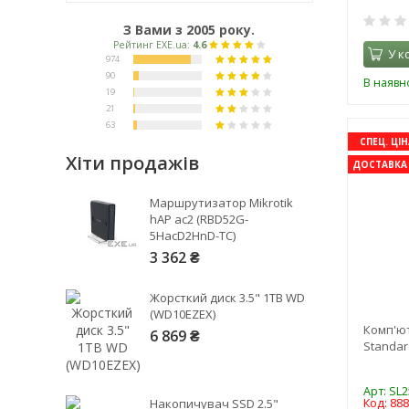
З Вами з 2005 року.
У к
В наявно
СПЕЦ. ЦІН
Хіти продажів
ДОСТАВКА 
Маршрутизатор Mikrotik
hAP ac2 (RBD52G-
5HacD2HnD-TC)
3 362 ₴
Жорсткий диск 3.5" 1TB WD
(WD10EZEX)
Комп'ю
6 869 ₴
Standar
Арт: SL
Накопичувач SSD 2.5"
Код: 88