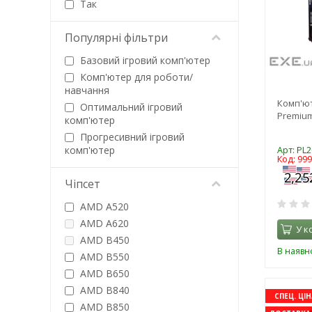
Так
Популярні фільтри
Базовий ігровий комп'ютер
Комп'ютер для роботи/
навчання
Комп'ю
Оптимальний ігровий
Premium
комп'ютер
Прогресивний ігровий
комп'ютер
Арт: PL
Код: 99
Чіпсет
AMD A520
AMD A620
У к
AMD B450
В наявно
AMD B550
AMD B650
AMD B840
СПЕЦ. ЦІН
AMD B850