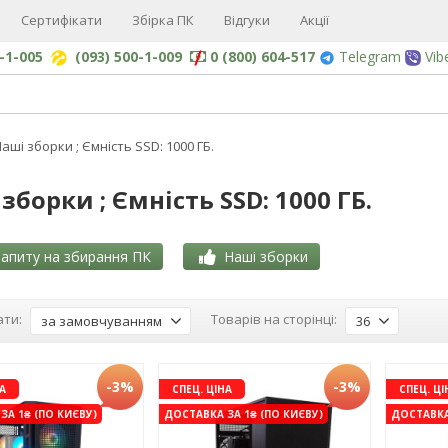
Сертифікати
Збірка ПК
Відгуки
Акції
0-1-005
(093) 500-1-009
0 (800) 604-517
Telegram
Vib
аші зборки ; Ємність SSD: 1000 ГБ.
зборки ; Ємність SSD: 1000 ГБ.
апиту на збирання ПК
Наші зборки
ти:
Товарів на сторінці:
за замовчуванням
36
-3%
-3%
А
СПЕЦ. ЦІНА
СПЕЦ. ЦІ
ЗА 1₴ (ПО КИЄВУ)
ДОСТАВКА ЗА 1₴ (ПО КИЄВУ)
ДОСТАВКА 