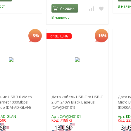
сті
В наявн
У кошик
В наявності
-3%
-16%
СПЕЦ. ЦІНА
ник USB 3.0 AM to
Дата кабель USB-C to USB-C
Дата к
hernet 1000Mbps
2.0m 240W Black Baseus
Micro B
de (DM-AD-GLAN)
(CAWJ040101)
(KD00A
-AD-GLAN
Арт: CAWJ040101
Арт: K
7590
Код: 718973
Код: 23