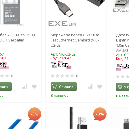
бель USB-C to USB-C
Мережева карта USB2.0 to
Дата к
B 3.1 Verbatim
Fast Ethernet Gembird (NIC-
Lightni
U2-02)
1.0m Ca
AMLM31
67
Арт: NIC-U2-02
Арт: C
8161
Код: 212642
Код: 21
0
0
ошик
У кошик
У 
сті
В наявності
В наявн
-3%
-3%