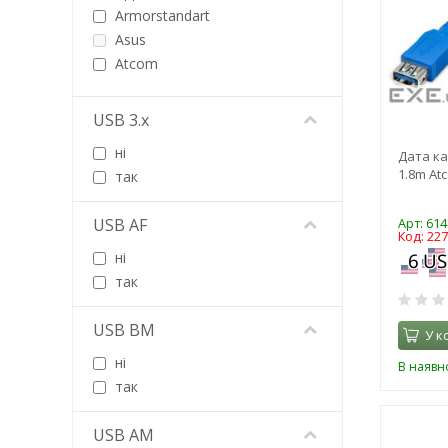
Armorstandart
Asus
Atcom
AXAGON
Baseus
USB 3.x
Belkin
ні
Дата ка
Borofone
1.8m Atc
так
Cabletime
Cablexpert
USB AF
Арт: 614
Canyon
Код: 22
Chieftec
ні
CHINA
так
Choetech
Cisco
USB BM
У к
Click Tronic
ні
В наявно
Colorway
так
Cudy
Defender
USB AM
Dell