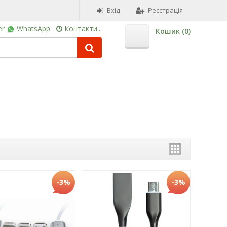
Вхід
Реєстрація
er
WhatsApp
Контакти...
Кошик (
0
)
-3%
-3%