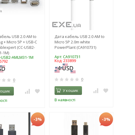
абель USB 2.0 AM to
Дата кабель USB 2.0 AM to
ng + Micro 5P + USB-C
Micro 5P 2.0m white
blexpert (CC-USB2-
PowerPlant (CA910731)
-1M)
Арт: CA910731
C-USB2-AMLM31-1M
Код: 233899
6792
0
0
У кошик
кошик
В наявності
ості
-3%
-3%