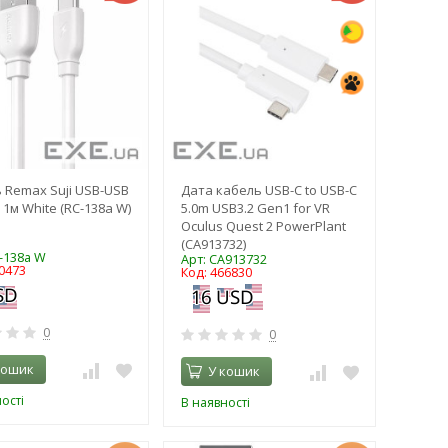
 Remax Suji USB-USB
Дата кабель USB-C to USB-C
 1м White (RC-138a W)
5.0m USB3.2 Gen1 for VR
Oculus Quest 2 PowerPlant
(CA913732)
C-138a W
Арт: CA913732
0473
Код: 466830
0
0
кошик
У кошик
ості
В наявності