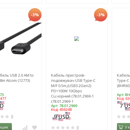
-3%
-3%
бель USB 2.0 AM to
Кабель пристроїв-
Кабель
.8m Atcom (12773)
подовжувач USB Type-C
Type-C
M/F 0.5m,(USB3.2Gen2)
(BHR60
PD=100W 10Gbps
73
Арт: B
Cu,чорний (78.01.2969-1
7477
Код: 63
(78.01.2969-1
Арт: 78.01.2969
Код: 456248
0
ошик
У 
0