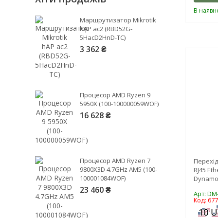
20
Червоний
В наявно
Prolink
30
Маршрутизатор Mikrotik
Чорний
ProLogix
hAP ac2 (RBD52G-
Promate
5HacD2HnD-TC)
Proove
3 362 ₴
PZX
Real-El
Remax
Ritar
Процесор AMD Ryzen 9
5950X (100-100000059WOF)
RivaCase
16 628 ₴
Roline
Romoss
Samsung
San Guan
Процесор AMD Ryzen 7
Перехід
Sandberg
9800X3D 4.7GHz AM5 (100-
RJ45 Et
SkyDolphin
100001084WOF)
Dynamo
Toocki
23 460 ₴
Арт: DM
ToolkitRC
Код: 67
Tripp Lite