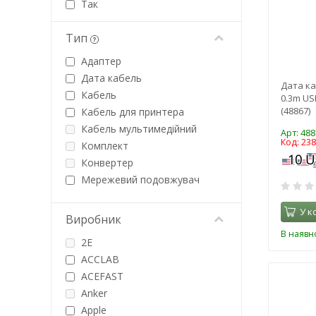
Так
Тип
Адаптер
Дата кабель
Дата ка
Кабель
0.3m US
(48867)
Кабель для принтера
Кабель мультимедійний
Арт: 488
Код: 23
Комплект
Конвертер
Мережевий подовжувач
Перехідник
У к
Чохол
Виробник
В наявно
2E
ACCLAB
ACEFAST
Anker
Apple