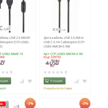
абель USB 2.0 АМ/АF
Дата кабель USB 3.0 AM to
blexpert (CCF-USB2-
USB-C 0.1m Cablexpert (CCP-
5)
USB3-AMCM-0.1M)
CF-USB2-AMAF-15
Арт: CCP-USB3-AMCM-0.1M
966
Код: 238730
0
0
кошик
У кошик
ості
Очікується поставка
-3%
-3%
НА