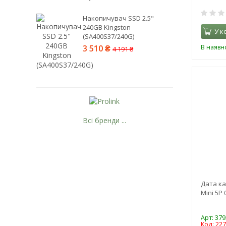
Trust
UGREEN
Накопичувач SSD 2.5"
240GB Kingston
ULTRA
У к
(SA400S37/240G)
Usams
В наявно
3 510 ₴
4 191 ₴
V-Link
Veggieg
Vention
Verbatim
Viewcon
Vinga
Всі бренди ...
Voltero
VOLTRONIC
Рейтинг EXE.ua:
4.6
974
Wacom
90
WUW
19
Xiaomi
Дата ка
21
XO
Mini 5P 
63
Інший
Одескабель
Арт: 379
УКРПРОМ
Код: 22