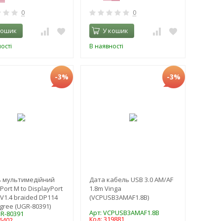
0
0
кошик
У кошик
ості
В наявності
-3%
-3%
 мультимедійний
Дата кабель USB 3.0 AM/AF
Port M to DisplayPort
1.8m Vinga
 V1.4 braided DP114
(VCPUSB3AMAF1.8B)
gree (UGR-80391)
Арт: VCPUSB3AMAF1.8B
GR-80391
Код: 319881
6402