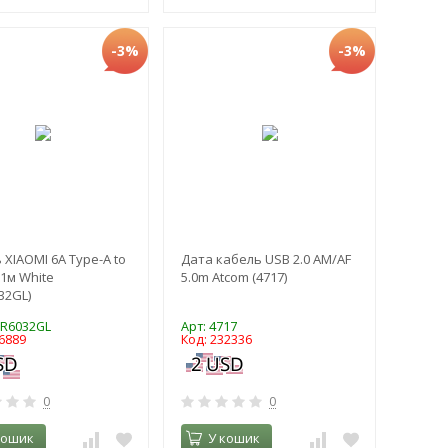
-3%
-3%
 XIAOMI 6A Type-A to
Дата кабель USB 2.0 AM/AF
 1м White
5.0m Atcom (4717)
32GL)
HR6032GL
Арт: 4717
6889
Код: 232336
0
0
кошик
У кошик