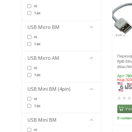
ні
Delock
так
DENGOS
Denmen
USB Micro BM
Dialan
Digitus
ні
Diverse Hersteller
так
Dynamode
Перехід
Earldom
USB Micro AM
RJ45 Et
Edimax
(Mac/Win
ні
EMY
так
Арт: 780
ESSAGER
Код: 32
EXTRADIGITAL
USB Mini BM (4pin)
Foneng
ні
Gembird
так
Gemix
У к
Goobay
В наявно
USB Mini BM
Grand-X
GTL
ні