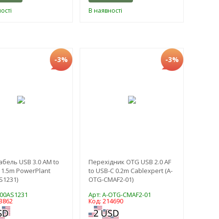
ості
В наявності
-3%
-3%
абель USB 3.0 AM to
Перехідник OTG USB 2.0 AF
 1.5m PowerPlant
to USB-C 0.2m Cablexpert (A-
S1231)
OTG-CMAF2-01)
D00AS1231
Арт: A-OTG-CMAF2-01
3862
Код: 214690