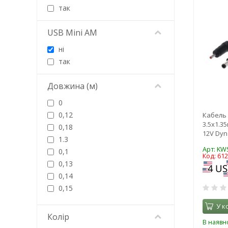
Gutbay
так
HATOR
Havit
USB Mini AM
Hoco
ні
HP
так
Hypernet
ID11 GmbH
Довжина (м)
iKAKU
InLine
0
Intaleo
0,12
Кабель 
3.5x1.3
J5create
0,18
12V Dyn
Jabra
1.3
Арт: KW
Kingda
0,1
Код: 61
Lapara
0,13
LC-Power
0,14
Lenovo
0,15
LogicPower
0,2
У к
Lucom
0,22
Колір
В наявно
Luxe Cube
0,25