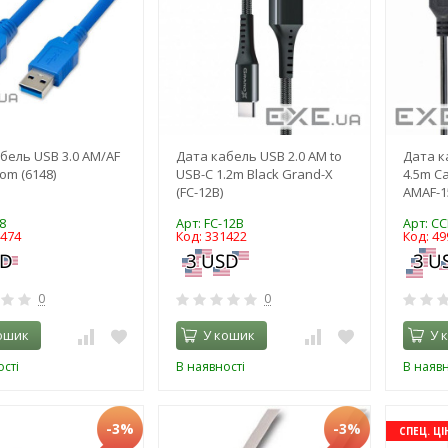
бель USB 3.0 AM/AF
Дата кабель USB 2.0 AM to
Дата к
om (6148)
USB-C 1.2m Black Grand-X
4.5m Ca
(FC-12B)
AMAF-1
8
Арт: FC-12B
Арт: C
7474
Код: 331422
Код: 49
0
0
ошик
У кошик
У 
сті
В наявності
В наявн
-3%
-3%
СПЕЦ. ЦІ