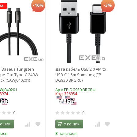
-16%
-3%
НА
 Baseus Tungsten
Дата кабель USB 2.0 AM to
ype-C to Type-C 240W
USB-C 1.5m Samsung (EP-
ack (CAWJ040201)
DG930IBRGRU)
AWJ040201
Арт: EP-DG930IBRGRU
8974
Код: 326954
0
0
кошик
У кошик
ості
В наявності