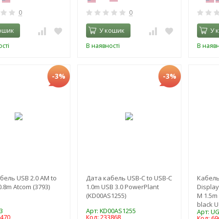
0
0
ошик
У кошик
У 
сті
В наявності
В наявн
-3%
-3%
бель USB 2.0 AM to
Дата кабель USB-C to USB-C
Кабель
0.8m Atcom (3793)
1.0m USB 3.0 PowerPlant
Display
(KD00AS1255)
M 1.5m
black U
3
Арт: KD00AS1255
Арт: U
7470
Код: 233868
Код: 69