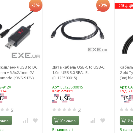
-3%
-3%
СПЕЦ. ЦІ
живлення USB to DC
Дата кабель USB-C to USB-C
Кабель
5mm + 5.5x2.1mm 9V-
1.0m USB 3.0 REAL-EL
Gold T
amode (KWS-912V)
(EL123500015)
(3m) bl
S-912V
Арт: EL123500015
Арт: C
2134
Код: 229865
Код: 71
0
0
ошик
У кошик
У 
сті
В наявності
В наявн