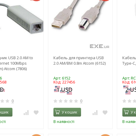
ник USB 2.0 AM to
Кабель для принтера USB
Кабель
hernet 100Mbps
2.0 AM/BM 0.8m Atcom (6152)
Type-C,
) Atcom (7806)
6
Арт: 6152
Арт: R
3568
Код: 227456
Код: 61
0
0
ошик
У кошик
У 
сті
В наявності
В наявн