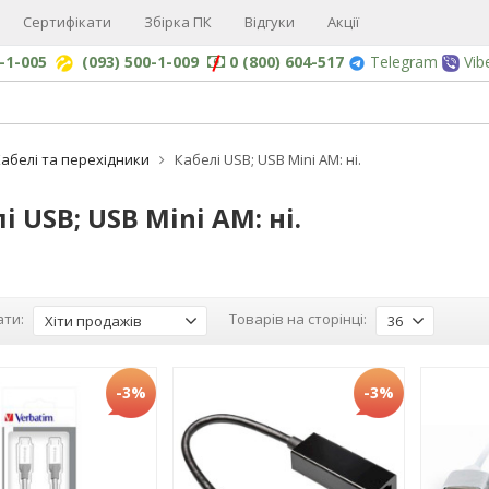
Сертифікати
Збірка ПК
Відгуки
Акції
0-1-005
(093) 500-1-009
0 (800) 604-517
Telegram
Vib
абелі та перехідники
Кабелі USB; USB Mini AM: ні.
і USB; USB Mini AM: ні.
ти:
Товарів на сторінці:
Хіти продажів
36
-3%
-3%