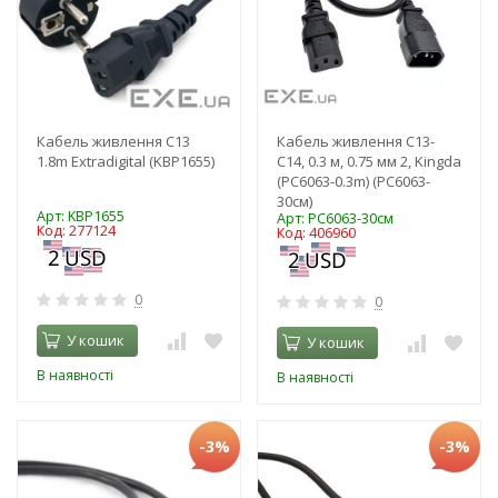
Кабель живлення C13
Кабель живлення С13-
1.8m Extradigital (KBP1655)
C14, 0.3 м, 0.75 мм 2, Kingda
(PC6063-0.3m) (PC6063-
30см)
Арт: KBP1655
Арт: PC6063-30см
Код: 277124
Код: 406960
0
0
У кошик
У кошик
В наявності
В наявності
-3%
-3%