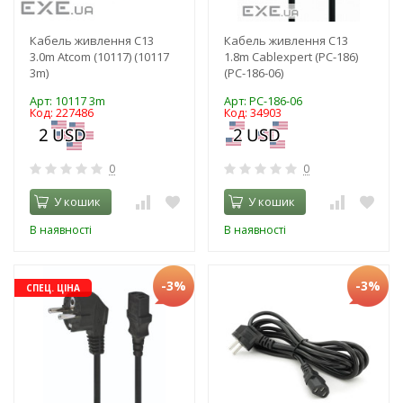
Кабель живлення C13
Кабель живлення C13
3.0m Atcom (10117) (10117
1.8m Cablexpert (PC-186)
3m)
(PC-186-06)
Арт: 10117 3m
Арт: PC-186-06
Код: 227486
Код: 34903
0
0
У кошик
У кошик
В наявності
В наявності
-3%
-3%
СПЕЦ. ЦІНА