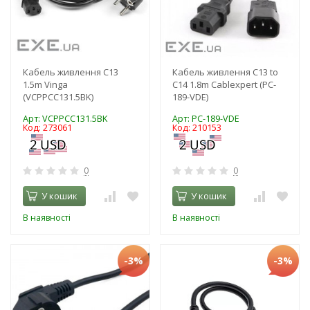
Кабель живлення C13
Кабель живлення C13 to
1.5m Vinga
C14 1.8m Cablexpert (PC-
(VCPPCC131.5BK)
189-VDE)
Арт: VCPPCC131.5BK
Арт: PC-189-VDE
Код: 273061
Код: 210153
0
0
У кошик
У кошик
В наявності
В наявності
-3%
-3%