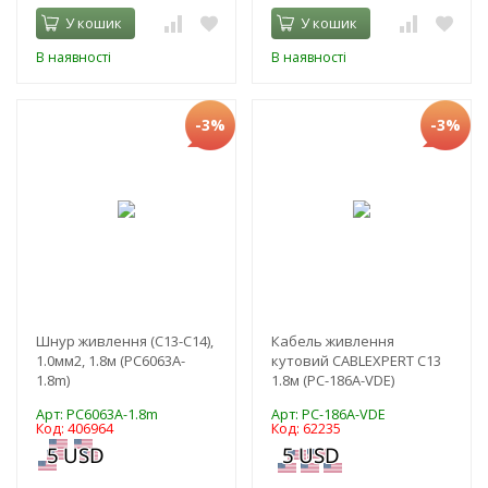
У кошик
У кошик
В наявності
В наявності
-3%
-3%
Шнур живлення (С13-C14),
Кабель живлення
1.0мм2, 1.8м (PC6063A-
кутовий CABLEXPERT C13
1.8m)
1.8м (PC-186A-VDE)
Арт: PC6063A-1.8m
Арт: PC-186A-VDE
Код: 406964
Код: 62235