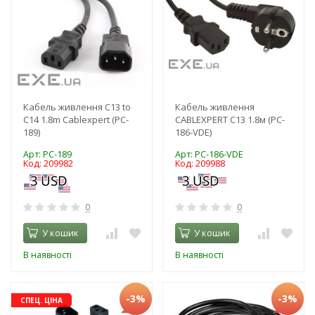
Кабель живлення C13 to
Кабель живлення
C14 1.8m Cablexpert (PC-
CABLEXPERT C13 1.8м (PC-
189)
186-VDE)
Арт: PC-189
Арт: PC-186-VDE
Код: 209982
Код: 209988
0
0
У кошик
У кошик
В наявності
В наявності
-3%
-3%
СПЕЦ. ЦІНА