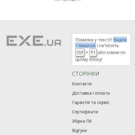
Помилка у тексті?
Виділи
її мишкою
і натисніть
Ctrl
+
F1
або клікни по
цьому блоку!
СТОРІНКИ
Контакти
Доставка і оплата
Гарантія та сервіс
Сертифікати
Збірка ПК
Відгуки