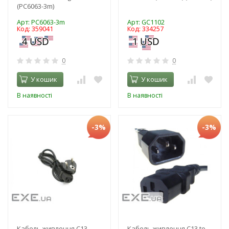
(PC6063-3m)
Арт: PC6063-3m
Арт: GC1102
Код: 359041
Код: 334257
0
0
У кошик
У кошик
В наявності
В наявності
-3%
-3%
Кабель живлення C13
Кабель живлення C13 to