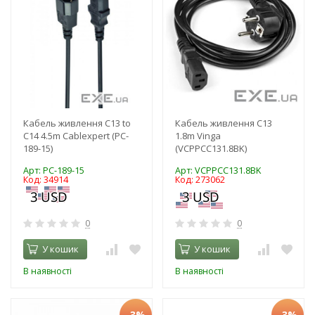
Кабель живлення C13 to
Кабель живлення C13
C14 4.5m Cablexpert (PC-
1.8m Vinga
189-15)
(VCPPCC131.8BK)
Арт: PC-189-15
Арт: VCPPCC131.8BK
Код: 34914
Код: 273062
0
0
У кошик
У кошик
В наявності
В наявності
-3%
-3%