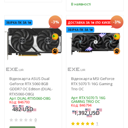
В наявності
-3%
-3%
ЗБІРКА ПК ЗА 1₴
ДОСТАВКА ЗА 1₴ (ПО КИЄВУ)
ЗБІРКА ПК ЗА 1₴
Відеокарта ASUS Dual
Відеокарта MSI GeForce
GeForce RTX 5060 8GB
RTX 5070 Ti 16G Gaming
GDDR7 OC Edition (DUAL-
Trio OC
RTX5060-O8G)
Арт: RTX 5070 Ti 16G
Арт: DUAL-RTX5060-O8G
GAMING TRIO OC
Код: 846793
Код: 846794
0
1