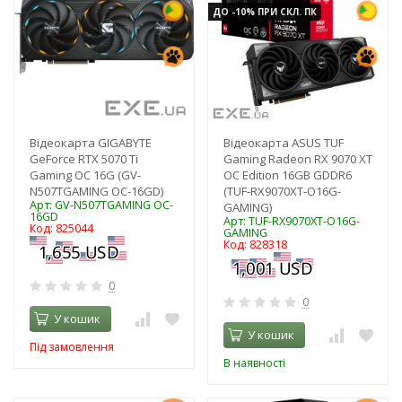
ДО -10% ПРИ СКЛ. ПК
Відеокарта GIGABYTE
Відеокарта ASUS TUF
GeForce RTX 5070 Ti
Gaming Radeon RX 9070 XT
Gaming OC 16G (GV-
OC Edition 16GB GDDR6
N507TGAMING OC-16GD)
(TUF-RX9070XT-O16G-
Арт: GV-N507TGAMING OC-
GAMING)
16GD
Арт: TUF-RX9070XT-O16G-
Код: 825044
GAMING
Код: 828318
0
0
У кошик
У кошик
Під замовлення
В наявності