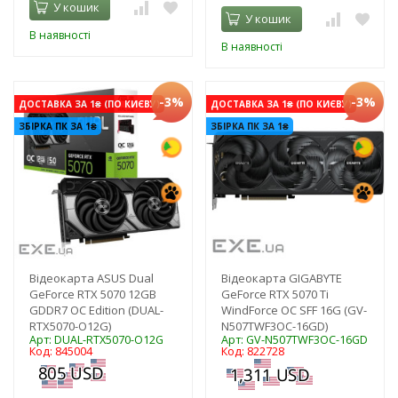
У кошик
У кошик
В наявності
В наявності
-3%
-3%
ДОСТАВКА ЗА 1₴ (ПО КИЄВУ)
ДОСТАВКА ЗА 1₴ (ПО КИЄВУ)
ЗБІРКА ПК ЗА 1₴
ЗБІРКА ПК ЗА 1₴
Відеокарта ASUS Dual
Відеокарта GIGABYTE
GeForce RTX 5070 12GB
GeForce RTX 5070 Ti
GDDR7 OC Edition (DUAL-
WindForce OC SFF 16G (GV-
RTX5070-O12G)
N507TWF3OC-16GD)
Арт: DUAL-RTX5070-O12G
Арт: GV-N507TWF3OC-16GD
Код: 845004
Код: 822728