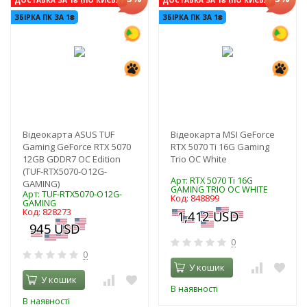
ЗБІРКА ПК ЗА 1₴
ЗБІРКА ПК ЗА 1₴
Відеокарта ASUS TUF
Відеокарта MSI GeForce
Gaming GeForce RTX 5070
RTX 5070 Ti 16G Gaming
12GB GDDR7 OC Edition
Trio OC White
(TUF-RTX5070-O12G-
Арт: RTX 5070 Ti 16G
GAMING)
GAMING TRIO OC WHITE
Арт: TUF-RTX5070-O12G-
Код: 848899
GAMING
Код: 828273
0
0
У кошик
У кошик
В наявності
В наявності