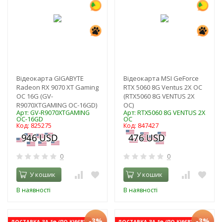
Відеокарта GIGABYTE
Відеокарта MSI GeForce
Radeon RX 9070 XT Gaming
RTX 5060 8G Ventus 2X OC
OC 16G (GV-
(RTX5060 8G VENTUS 2X
R9070XTGAMING OC-16GD)
OC)
Арт: GV-R9070XTGAMING
Арт: RTX5060 8G VENTUS 2X
OC-16GD
OC
Код: 825275
Код: 847427
0
0
У кошик
У кошик
В наявності
В наявності
-3%
-3%
ДОСТАВКА ЗА 1₴ (ПО КИЄВУ)
ДОСТАВКА ЗА 1₴ (ПО КИЄВУ)