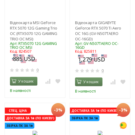
Відеокарта MSI GeForce
Відеокарта GIGABYTE
RTX 5070 12G Gaming Trio
GeForce RTX 5070 Ti Aero
OC (RTX5070 12G GAMING
OC 16G (GV-N507TAERO
TRIO OC MSI)
OC-16GD)
Арт: RTX5070 12G GAMING
Арт: GV-N507TAERO OC-
TRIO OC MSI
16GD
Код: 824507
Код: 825811
0
0
У кошик
У кошик
В наявності
В наявності
-3%
-3%
СПЕЦ. ЦІНА
ДОСТАВКА ЗА 1₴ (ПО КИЄВУ)
ДОСТАВКА ЗА 1₴ (ПО КИЄВУ)
ЗБІРКА ПК ЗА 1₴
ЗБІРКА ПК ЗА 1₴