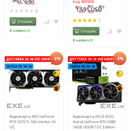
Код: 843938
0
1
У кошик
В наявності
У кошик
В наявності
-3%
-3%
ДОСТАВКА ЗА 1₴ (ПО КИЄВУ)
ДОСТАВКА ЗА 1₴ (ПО КИЄВУ)
ЗБІРКА ПК ЗА 1₴
ЗБІРКА ПК ЗА 1₴
Відеокарта MSI GeForce
Відеокарта ASUS ROG
RTX 5070 Ti 16G Ventus 3X
Astral GeForce RTX 5080
OC
16GB GDDR7 OC Edition