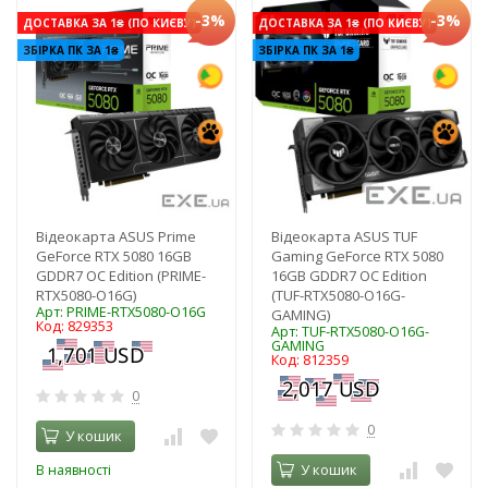
-3%
-3%
ДОСТАВКА ЗА 1₴ (ПО КИЄВУ)
ДОСТАВКА ЗА 1₴ (ПО КИЄВУ)
ЗБІРКА ПК ЗА 1₴
ЗБІРКА ПК ЗА 1₴
Відеокарта ASUS Prime
Відеокарта ASUS TUF
GeForce RTX 5080 16GB
Gaming GeForce RTX 5080
GDDR7 OC Edition (PRIME-
16GB GDDR7 OC Edition
RTX5080-O16G)
(TUF-RTX5080-O16G-
Арт: PRIME-RTX5080-O16G
GAMING)
Код: 829353
Арт: TUF-RTX5080-O16G-
GAMING
Код: 812359
0
0
У кошик
У кошик
В наявності