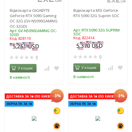
Відеокарта GIGABYTE
Відеокарта MSI GeForce
GeForce RTX 5090 Gaming
RTX 5090 32G Suprim SOC
OC 32G (GV-N5090GAMING
OC-32GD)
Арт: RTX 5090 32G SUPRIM
Арт: GV-N5090GAMING OC-
SOC
32GD
Код: 822414
Код: 828119
0
0
У кошик
У кошик
В наявності
В наявності
-3%
-3%
ДОСТАВКА ЗА 1₴ (ПО КИЄВУ)
ДОСТАВКА ЗА 1₴ (ПО КИЄВУ)
ЗБІРКА ПК ЗА 1₴
ЗБІРКА ПК ЗА 1₴