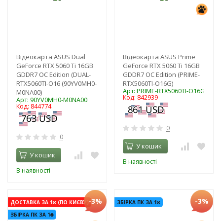
Відеокарта ASUS Dual
Відеокарта ASUS Prime
GeForce RTX 5060 Ti 16GB
GeForce RTX 5060 Ti 16GB
GDDR7 OC Edition (DUAL-
GDDR7 OC Edition (PRIME-
RTX5060TI-O16 (90YV0MH0-
RTX5060TI-O16G)
Арт: PRIME-RTX5060TI-O16G
M0NA00)
Код: 842939
Арт: 90YV0MH0-M0NA00
Код: 844774
0
0
У кошик
У кошик
В наявності
В наявності
-3%
-3%
ДОСТАВКА ЗА 1₴ (ПО КИЄВУ)
ЗБІРКА ПК ЗА 1₴
ЗБІРКА ПК ЗА 1₴