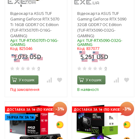
Відеокарта ASUS TUF
Відеокарта ASUS TUF
Gaming GeForce RTX 5070
Gaming GeForce RTX 5090
Ti 16GB GDDR7 OC Edition
32GB GDDR7 OC Edition
(TUF-RTX5070TI-O16G-
(TUF-RTX5090-O32G-
GAMING)
GAMING)
Арт: TUF-RTX5070TI-O16G-
Арт: TUF-RTX5090-O32G-
GAMING
GAMING
Код: 825046
Код: 837077
0
0
У кошик
У кошик
Під замовлення
В наявності
-3%
-3%
ДОСТАВКА ЗА 1₴ (ПО КИЄВУ)
ДОСТАВКА ЗА 1₴ (ПО КИЄВУ)
ЗБІРКА ПК ЗА 1₴