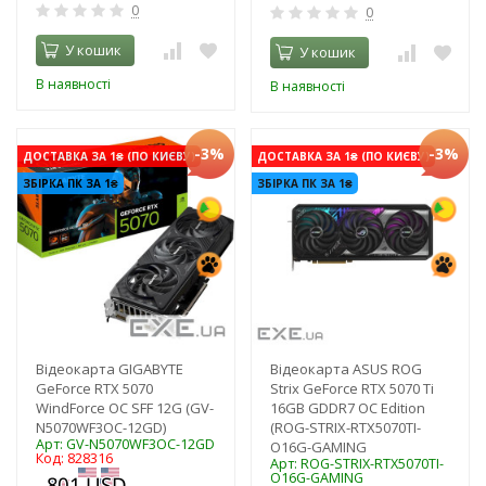
0
0
У кошик
У кошик
В наявності
В наявності
-3%
-3%
ДОСТАВКА ЗА 1₴ (ПО КИЄВУ)
ДОСТАВКА ЗА 1₴ (ПО КИЄВУ)
ЗБІРКА ПК ЗА 1₴
ЗБІРКА ПК ЗА 1₴
Відеокарта GIGABYTE
Відеокарта ASUS ROG
GeForce RTX 5070
Strix GeForce RTX 5070 Ti
WindForce OC SFF 12G (GV-
16GB GDDR7 OC Edition
N5070WF3OC-12GD)
(ROG-STRIX-RTX5070TI-
Арт: GV-N5070WF3OC-12GD
O16G-GAMING
Код: 828316
Арт: ROG-STRIX-RTX5070TI-
O16G-GAMING