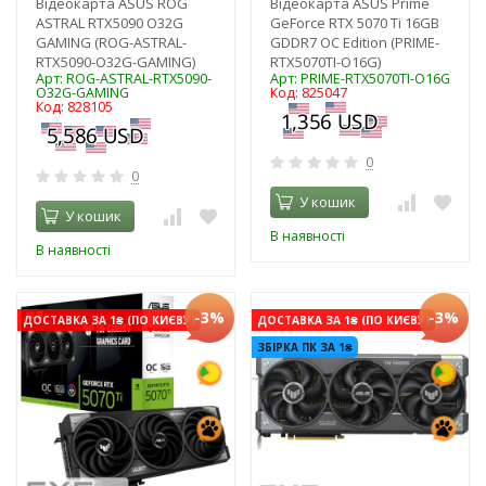
Відеокарта ASUS ROG
Відеокарта ASUS Prime
ASTRAL RTX5090 O32G
GeForce RTX 5070 Ti 16GB
GAMING (ROG-ASTRAL-
GDDR7 OC Edition (PRIME-
RTX5090-O32G-GAMING)
RTX5070TI-O16G)
Арт: ROG-ASTRAL-RTX5090-
Арт: PRIME-RTX5070TI-O16G
O32G-GAMING
Код: 825047
Код: 828105
0
0
У кошик
У кошик
В наявності
В наявності
-3%
-3%
ДОСТАВКА ЗА 1₴ (ПО КИЄВУ)
ДОСТАВКА ЗА 1₴ (ПО КИЄВУ)
ЗБІРКА ПК ЗА 1₴