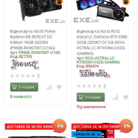
Відеокарта ASUS Prime
Відеокарта ASUS ROG
Radeon RX 9070 XT OC
Astral LC GeForce RTX 5090
Edition 16GB GDDR6
32GB GDDR7 OC Edi (ROG-
(PRIME-RX9070XT-O16G)
ASTRAL-LC-RTX5090-O32G-
Арт: PRIME-RX9070XT-O16G
GAMING)
Код: 827703
Арт: ROG-ASTRAL-LC-
RTX5090-O32G-GAMING
Код: 836474
0
0
У кошик
В наявності
У кошик
Під замовлення
-3%
-3%
ДОСТАВКА ЗА 1₴ (ПО КИЄВУ)
ДОСТАВКА ЗА 1₴ (ПО КИЄВУ)
ЗБІРКА ПК ЗА 1₴