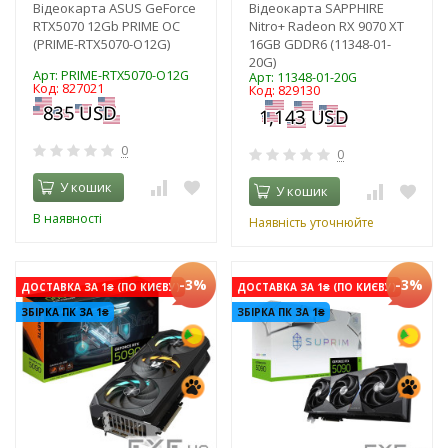
Відеокарта ASUS GeForce
Відеокарта SAPPHIRE
RTX5070 12Gb PRIME OC
Nitro+ Radeon RX 9070 XT
(PRIME-RTX5070-O12G)
16GB GDDR6 (11348-01-
20G)
Арт: PRIME-RTX5070-O12G
Арт: 11348-01-20G
Код: 827021
Код: 829130
0
0
У кошик
У кошик
В наявності
Наявність уточнюйте
-3%
-3%
ДОСТАВКА ЗА 1₴ (ПО КИЄВУ)
ДОСТАВКА ЗА 1₴ (ПО КИЄВУ)
ЗБІРКА ПК ЗА 1₴
ЗБІРКА ПК ЗА 1₴