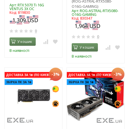
(ROG-ASTRAL-RTX5080-
Арт: RTX 5070 Ti 16G
O16G-GAMING)
VENTUS 3X OC
Арт: ROG-ASTRAL-RTX5080-
Код: 819830
O16G-GAMING
Код: 830347
0
0
У кошик
У кошик
В наявності
В наявності
-3%
-3%
ДОСТАВКА ЗА 1₴ (ПО КИЄВУ)
ДОСТАВКА ЗА 1₴ (ПО КИЄВУ)
ЗБІРКА ПК ЗА 1₴
ЗБІРКА ПК ЗА 1₴